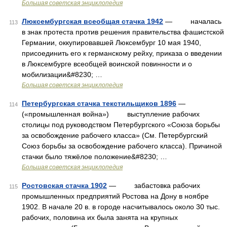
Большая советская энциклопедия
Люксембургская всеобщая стачка 1942
— началась
113
в знак протеста против решения правительства фашистской
Германии, оккупировавшей Люксембург 10 мая 1940,
присоединить его к германскому рейху, приказа о введении
в Люксембурге всеобщей воинской повинности и о
мобилизации&#8230; …
Большая советская энциклопедия
Петербургская стачка текстильщиков 1896
—
114
(«промышленная война») выступление рабочих
столицы под руководством Петербургского «Союза борьбы
за освобождение рабочего класса» (См. Петербургский
Союз борьбы за освобождение рабочего класса). Причиной
стачки было тяжёлое положение&#8230; …
Большая советская энциклопедия
Ростовская стачка 1902
— забастовка рабочих
115
промышленных предприятий Ростова на Дону в ноябре
1902. В начале 20 в. в городе насчитывалось около 30 тыс.
рабочих, половина их была занята на крупных