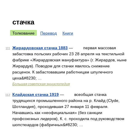
стачка
Толкование
Перевод
Книги
Жирардовская стачка 1883
— первая массовая
111
забастовка польских рабочих 23 28 апреля на текстильной
фабрике «Жирардовская мануфактура» (г. Жирардов, ныне
Жирардув). Поводом для стачки явилось снижение
расценок. К забастовавшим работницам шпулечного
цеха&#8230; …
Большая советская энциклопедия
Клайдская стачка 1919
— всеобщая стачка
112
трудящихся промышленного района на р. Клайд (Clyde,
Шотландия), проходившая 27 января 11 февраля.
Начавшись как «неофициальная» (без санкции
профсоюзных лидеров), К. с. проходила под руководством
шопстюардов (фабричных&#8230; …