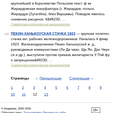
крупнейшей в Королевстве Польском текст. ф ке
Жирардовская мануфактура (г. Жирардов, польск.
Жирардув (Zyrardów), близ Варшавы). Поводом явилось
снижение расценок. К&#8230; …
Советская историческая энциклопедия
ПЕКИН-ХАНЬКОУСКАЯ СТАЧКА 1923
— крупная политич.
120
стачка кит. рабочих железнодорожников. Началась 4 февр.
1923. Железнодорожники Пекин Ханькоуской ж. д.,
руководимые коммунистами (Ли Да чжао, Щи Ян, Дэн Чжун
ся и др.), выступили против приказа милитариста У Пэй фу
о запрещении&#8230; …
Советская историческая энциклопедия
Страницы
←
Предыдущая
Следующая
→
1
2
3
4
5
6
7
8
9
10
11
12
13
© Академик, 2000-2026
18+
Обратная связь:
Техподдержка
,
Реклама на сайте